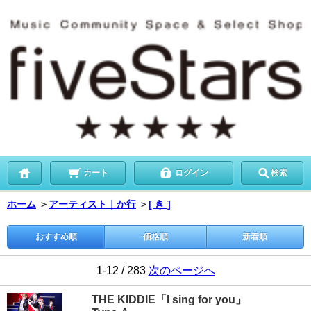
カート
ログイン
検索
ホーム
＞
アーティスト｜か行
＞
[ き ]
おすすめ順
価格順
新着順
1-12 / 283
次のページへ
THE KIDDIE「I sing for you」