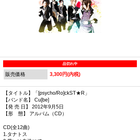
品切れ中
販売価格
3,300円(内税)
【タイトル】「[psycho/Ro]ckST★R」
【バンド名】 Cu[be]
【発 売 日】 2012年9月5日
【形 態】 アルバム（CD）
CD(全12曲)
1.タナトス