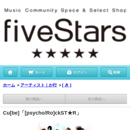
カート
ログイン
検索
ホーム
＞
アーティスト｜か行
＞
[ き ]
前の商品へ
次の商品へ
Cu[be]「[psycho/Ro]ckST★R」