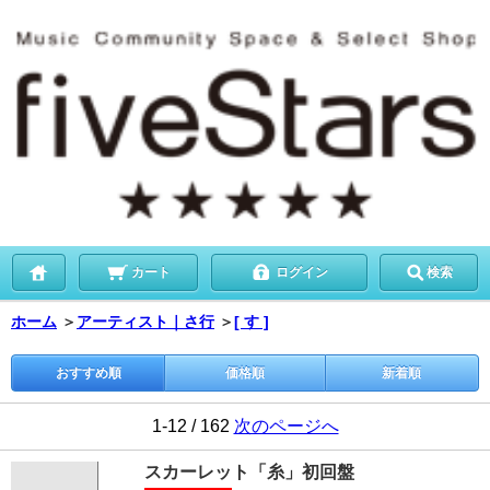
カート
ログイン
検索
ホーム
＞
アーティスト｜さ行
＞
[ す ]
おすすめ順
価格順
新着順
1-12 / 162
次のページへ
スカーレット「糸」初回盤