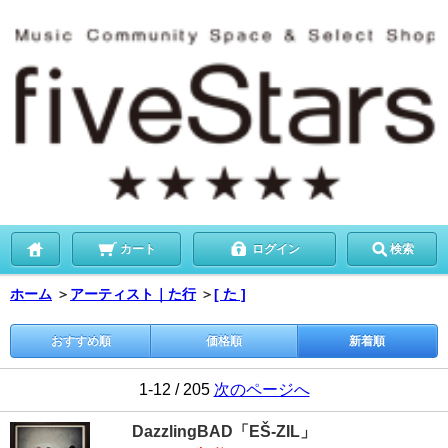
カート
ログイン
検索
ホーム
＞
アーティスト｜た行
＞
[ た ]
おすすめ順
価格順
新着順
1-12 / 205
次のページへ
DazzlingBAD「EŠ-ZIL」