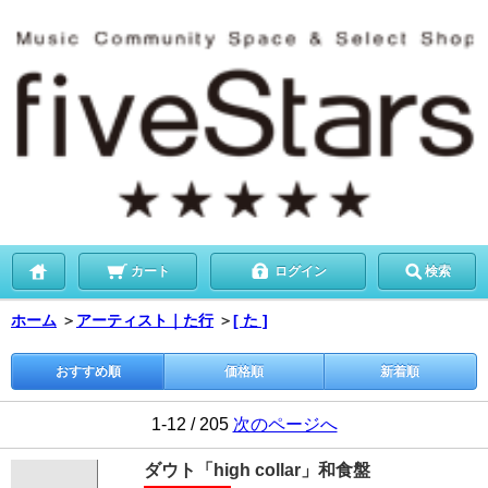
カート
ログイン
検索
ホーム
＞
アーティスト｜た行
＞
[ た ]
おすすめ順
価格順
新着順
1-12 / 205
次のページへ
ダウト「high collar」和食盤