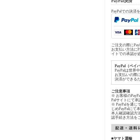
PayPal決済
PayPalでの決
ご注文の際にPa
お支払い方法にPa
イトでの承認が
PayPal（ペ
PayPalは
お支払いの際
決済ができる
ご注意事項
※ お客様のPay
Palサイトにて
※ PayPalを
じめPayPal
本人確認確認方法
認手続き方法を
■ヤマト運輸