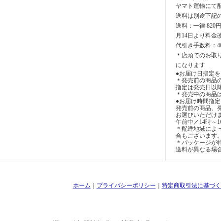
ヤマト運輸にて
送料は別途下記
送料：一律 820
月14日より料金
代引き手数料：4
＊店頭でのお取
になります
●お届け日指定を
＊発売前の商品
指定は発売日以
＊発売中の商品
●お届け時間指
発売前の商品、
お選びいただけ
午前中／14時～1
＊配達地域によ
合もございます
＊パッケージが特
送料が異なる場
ホーム
｜
プライバシーポリシー
｜
特定商取引法に基づく