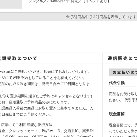
シングル／2014年8月27日発売／【イベントあり】
全 [38] 商品中 [1-12] 商品を表示していま
fiveStarsにご来店いただき、店頭にてお渡しいたします。
レジにてWEB予約をしていることをお伝えください。
代金引換
商品のお取り置き期間は、発売日含めて10日間となりま
す。
商品をお受け取
(お取り置き期間を過ぎたご予約はキャンセルとなります)
ださい。 代引手
なお、店頭受取は予約商品のみになります。
新譜商品入荷後の商品はお取り置きは基本できません。入
現金書留
荷日先日までにご予約ください。
⚪︎店頭にてご利用可能な決済方法
現金書留にて、先に
現金、クレジットカート、PayPay、iD、交通系IC、楽天Ed
っていただく際