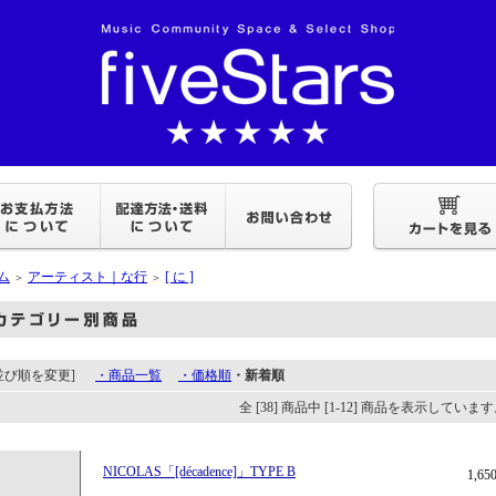
ム
アーティスト｜な行
[ に ]
＞
＞
[並び順を変更]
・商品一覧
・価格順
・新着順
全 [38] 商品中 [1-12] 商品を表示していま
NICOLAS「[décadence]」TYPE B
1,6