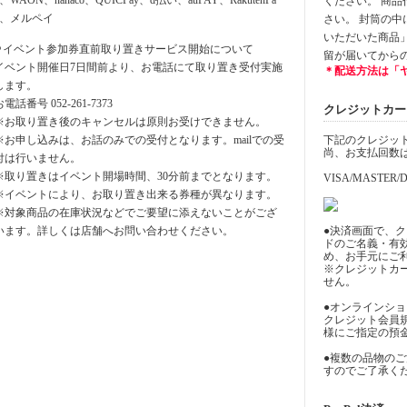
y、WAON、nanaco、QUICPay、d払い、auPAY、RakutenPa
ください。 商
y、メルペイ
さい。 封筒の
いただいた商品
⚪︎イベント参加券直前取り置きサービス開始について
留が届いてから
イベント開催日7日間前より、お電話にて取り置き受付実施
＊配送方法は「
します。
お電話番号 052-261-7373
クレジットカード決
※お取り置き後のキャンセルは原則お受けできません。
※お申し込みは、お話のみでの受付となります。mailでの受
下記のクレジッ
尚、お支払回数
付は行いません。
※取り置きはイベント開場時間、30分前までとなります。
VISA/MASTER/D
※イベントにより、お取り置き出来る券種が異なります。
※対象商品の在庫状況などでご要望に添えないことがござ
います。詳しくは店舗へお問い合わせください。
●決済画面で、
ドのご名義・有
め、お手元にご
※クレジットカ
せん。
●オンラインシ
クレジット会員
様にご指定の預
●複数の品物の
すのでご了承く