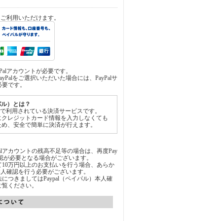
済をご利用いただけます。
yPalアカウントが必要です。
yPalをご選択いただいた場合には、PayPalサ
必要です。
イパル）とは？
世界中で利用されている決済サービスです。
にクレジットカード情報を入力しなくても
ため、安全で簡単に決済が行えます。
Palアカウントの残高不足等の場合は、再度Pay
承認が必要となる場合がございます。
通じて10万円以上のお支払いを行う場合、あらか
にて本人確認を行う必要がございます。
につきましてはPaypal（ペイパル）本人確
ご覧ください。