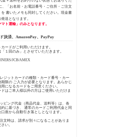
品代金＋送料をお釣りのない状態でお送りくだ
中に、「お名前・お電話番号・ご住所・ご注文
」を 書いたメモも同封してください。現金書
の発送となります。
ヤマト運輸」のみとなります。
済、AmazonPay、PayPay
トカードがご利用いただけます。
は「１回のみ」とさせていただきます。
INERS/JCB/AMEX
クレジットカードの種類・カード番号・カー
効期限の ご入力が必要となります。あらかじ
利用になるカードをご用意ください。
ードはご本人様以外の方はご使用いただけま
ョッピング代金（商品代金、送料等）は、各
規約に基づき、 通常のカードご利用代金と同
金口座から自動引き落としとなります。
ご注文時は、請求が別々になることがありま
ださい。