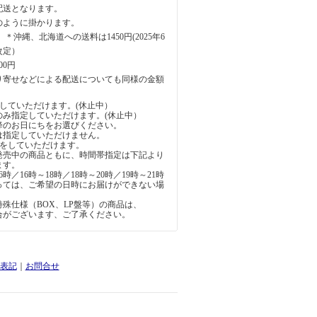
配送となります。
のように掛かります。
円 ＊沖縄、北海道への送料は1450円(2025年6
改定）
00円
り寄せなどによる配送についても同様の金額
していただけます。(休止中）
のみ指定していただけます。(休止中）
降のお日にちをお選びください。
は指定していただけません。
定をしていただけます。
発売中の商品ともに、時間帯指定は下記より
ます。
6時／16時～18時／18時～20時／19時～21時
っては、ご希望の日時にお届けができない場
。
殊仕様（BOX、LP盤等）の商品は、
合がございます、ご了承ください。
表記
｜
お問合せ