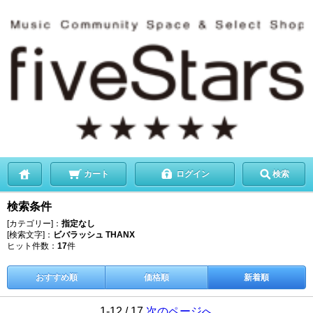
カート
ログイン
検索
検索条件
[カテゴリー]：
指定なし
[検索文字]：
ビバラッシュ THANX
ヒット件数：
17
件
おすすめ順
価格順
新着順
1-12 / 17
次のページへ