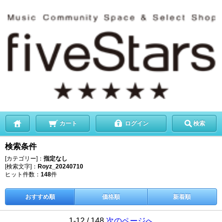
カート
ログイン
検索
検索条件
[カテゴリー]：
指定なし
[検索文字]：
Royz_20240710
ヒット件数：
148
件
おすすめ順
価格順
新着順
1-12 / 148
次のページへ