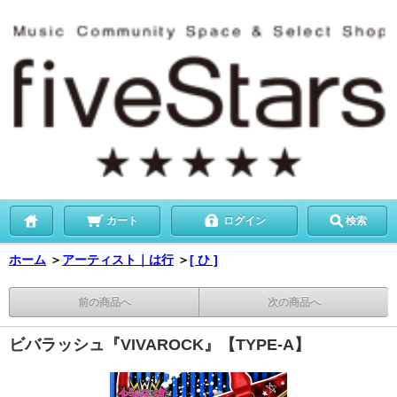
カート
ログイン
検索
ホーム
＞
アーティスト｜は行
＞
[ ひ ]
前の商品へ
次の商品へ
ビバラッシュ『VIVAROCK』【TYPE-A】