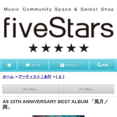
カート
ログイン
検索
ホーム
＞
アーティスト｜あ行
＞
[ え ]
前の商品へ
次の商品へ
A9 15TH ANNIVERSARY BEST ALBUM 「風月ノ
調」