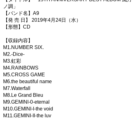
ノ調」
【バンド名】A9
【発 売 日】 2019年4月24日（水）
【形態】CD
【収録内容】
M1.NUMBER SIX.
M2.-Dice-
M3.虹彩
M4.RAINBOWS
M5.CROSS GAME
M6.the beautiful name
M7.Waterfall
M8.Le Grand Bleu
M9.GEMINI-0-eternal
M10.GEMINI-I-the void
M11.GEMINI-II-the luv