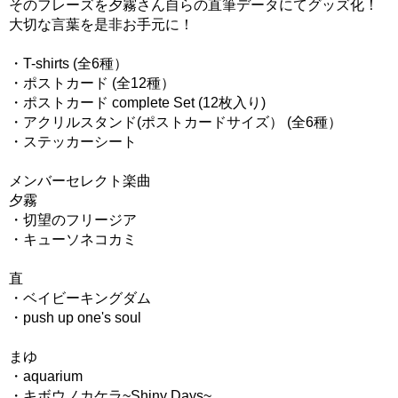
そのフレーズを夕霧さん自らの直筆データにてグッズ化！
大切な言葉を是非お手元に！
・T-shirts (全6種）
・ポストカード (全12種）
・ポストカード complete Set (12枚入り)
・アクリルスタンド(ポストカードサイズ） (全6種）
・ステッカーシート
メンバーセレクト楽曲
夕霧
・切望のフリージア
・キューソネコカミ
直
・ベイビーキングダム
・push up one's soul
まゆ
・aquarium
・キボウノカケラ~Shiny Days~