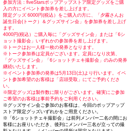
参加方法：fiveStarsポップアップストア限定グッズをご購
入の方にイベント参加券を差し上げます。
限定グッズ 6000円(税込）をご購入の方に、「夕霧さんお
誕生日会(トーク）＆グッズサイン会」を参加券を差し上げ
ます。
4000円(税込）ご購入毎に「グッズサイン会」または「6シ
ョット撮影会」いずれかの参加券を差し上げます。
※トークはお一人様一枚の発券となります。
※トーク参加券は定員がございます。定員になり次第、
「グッズサイン会」「6ショットチェキ撮影会」のみの発券
継続いたします。
※イベント参加券の発券は5月13日(土)より行います。イベ
ント参加希望のお客様は「店頭受取」にてご予約くださ
い。
※限定グッズは製作数に限りがございます。確実にご参加
ご希望のお客様は事前予約をご利用ください。
※グッズサイン会ご参加のお客様は、今回のポップアップ
ストア限定グッズいずれかをご用意ください。
※「6ショットチェキ撮影会」は前列メンバー二名の間にお
客様にお座りいただき、後列にメンバー三名が立っての撮
影となります。（メンバーの場所は固定となります）