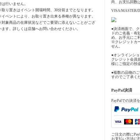
尚、お支払回数
付は行いません。
※取り置きはイベント開場時間、30分前までとなります。
VISA/MASTER/D
※イベントにより、お取り置き出来る券種が異なります。
※対象商品の在庫状況などでご要望に添えないことがござ
います。詳しくは店舗へお問い合わせください。
●決済画面で、
ドのご名義・有
め、お手元にご
※クレジットカ
せん。
●オンラインシ
クレジット会員
様にご指定の預
●複数の品物の
すのでご了承く
PayPal決済
PayPalでの決
ご注文の際にPa
お支払い方法にPa