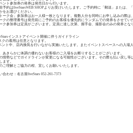
ベント参加券の発券は発売日から行います。
前予約はfiveStarsWEB SHOPよりお受けいたします。ご予約時に「郵送」または
かをお選びください。
トーク会」参加券はお一人様一枚となります。複数人分を同時にお申し込みの際は
ークの整理番号は発売前にご予約のお客様を優先的にランダムでの発券をさせてい
ーク参加券は定員がございます。定員に達し次第、握手会、撮影会のみの発券とな
iveStarsインストアイベント開催に伴うガイドライン
マスクの着用は任意となります。
イベント中、店内換気を行いながら実施いたします。またイベントスペースへの入場
、あきらかに体調の優れないお客様のご入場をお断りすることがございます。
の情勢などでガイドラインが変更になる可能性がございます。その際も払い戻し等
します。
のご理解とご協力の程、宜しくお願いいたします。
合わせ：名古屋fiveStars 052-261-7373