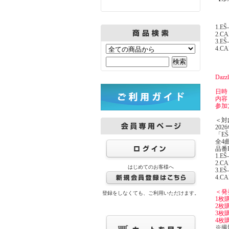
1.EŠ
2.C
3.EŠ-
4.CA
Daz
日時：
内容
参加
＜対
202
「EŠ
全4曲
品番D
1.EŠ
2.C
はじめてのお客様へ
3.EŠ-
4.CA
＜発
登録をしなくても、ご利用いただけます。
1枚
2枚
3枚
4枚
※撮