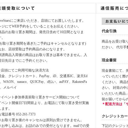
fiveStarsにご来店いただき、店頭にてお渡しいたします。
レジにてWEB予約をしていることをお伝えください。
代金引換
商品のお取り置き期間は、発売日含めて10日間となりま
す。
商品をお受け取
(お取り置き期間を過ぎたご予約はキャンセルとなります)
ださい。 代引手
なお、店頭受取は予約商品のみになります。
新譜商品入荷後の商品はお取り置きは基本できません。入
現金書留
荷日先日までにご予約ください。
⚪︎店頭にてご利用可能な決済方法
現金書留にて、先に
現金、クレジットカート、PayPay、iD、交通系IC、楽天Ed
っていただく際
y、WAON、nanaco、QUICPay、d払い、auPAY、RakutenPa
ください。 商
y、メルペイ
さい。 封筒の
いただいた商品
⚪︎イベント参加券直前取り置きサービス開始について
留が届いてから
イベント開催日7日間前より、お電話にて取り置き受付実施
＊配送方法は「
します。
お電話番号 052-261-7373
クレジットカード決
※お取り置き後のキャンセルは原則お受けできません。
※お申し込みは、お話のみでの受付となります。mailでの受
下記のクレジッ