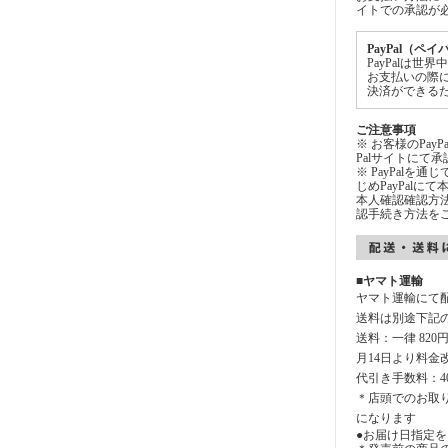
イトでの承認が
PayPal（ペ
PayPalは
お支払いの際
決済ができる
ご注意事項
※ お客様のPay
Palサイトにて
※ PayPalを
じめPayPal
本人確認確認方法
認手続き方法を
■ヤマト運輸
ヤマト運輸にて
送料は別途下記
送料：一律 820
月14日より料金
代引き手数料：4
＊店頭でのお取
になります
●お届け日指定を