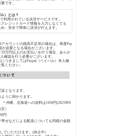
必要です。
イパル）とは？
世界中で利用されている決済サービスです。
にクレジットカード情報を入力しなくても
ため、安全で簡単に決済が行えます。
Palアカウントの残高不足等の場合は、再度Pay
承認が必要となる場合がございます。
通じて10万円以上のお支払いを行う場合、あらか
にて本人確認を行う必要がございます。
につきましてはPaypal（ペイパル）本人確
ご覧ください。
配送となります。
のように掛かります。
円 ＊沖縄、北海道への送料は1450円(2025年6
改定）
00円
り寄せなどによる配送についても同様の金額
していただけます。(休止中）