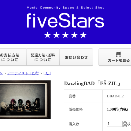
ム
アーティスト｜た行
[ た ]
＞
＞
DazzlingBAD「EŠ-ZIL」
品番
DBAD-012
販売価格
1,500円(内税)
購入数
枚