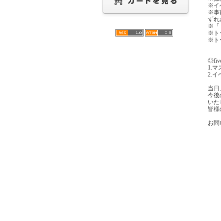
※イ
※事
ずれ
※「
※ト
※ト
◎f
1.
2.
当日
今後
いた
皆様
お問い