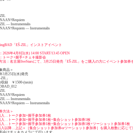
-ZIL
ANAAN†Requiem
ZIL — Instrumentalis
NAAN†Requiem — Instrumentalis
zlingBAD「EŠ-ZIL」インストアイベント
2026年4月8日(水) 14:00 START/13:45 OPEN
：トーク+握手+チェキ撮影会
方法：名古屋fiveStarsにて、3月25日発売「EŠ-ZIL」をご購入の方にイベント参加
象商品＞
6年3月25日(水)発売
-ZIL」
収録 ￥1500-(taxin)
BAD_012
-ZIL
ANAAN†Requiem
ZIL — Instrumentalis
NAAN†Requiem — Instrumentalis
券方法＞
購入…トーク参加+握手参加券1枚
購入…トーク参加+握手参加券1枚+集合ショット参加券1枚
購入…トーク参加+握手参加券1枚+集合ショット参加券1枚+ツーショット参加券1枚
購入以降…上記＋［集合ショット参加券orツーショット参加券］を購入枚数に応じて
影会はチェキカメラにて行います。