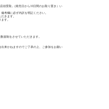
、「店頭受取」(発売日から10日間のお取り置き）い
、備考欄に必ず内訳を明記ください。
ただきます。
ります。
人数規制をさせていただきます。
は出来かねますのでご了承の上、ご参加をお願い