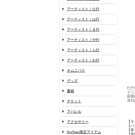
アーティスト｜な行
アーティスト｜は行
アーティスト｜ま行
アーティスト｜や行
アーティスト｜ら行
アーティスト｜わ行
オムニバス
グッズ
ただ
書籍
イン
店頭
当日
チケット
アパレル
【タ
アクセサリー
【バン
【発 
fiveStars限定アイテム
【形