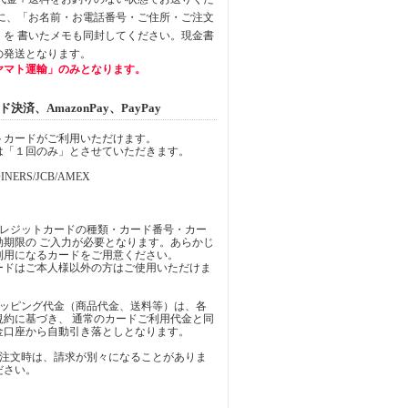
中に、「お名前・お電話番号・ご住所・ご注文
」を 書いたメモも同封してください。現金書
の発送となります。
ヤマト運輸」のみとなります。
済、AmazonPay、PayPay
トカードがご利用いただけます。
は「１回のみ」とさせていただきます。
INERS/JCB/AMEX
クレジットカードの種類・カード番号・カー
効期限の ご入力が必要となります。あらかじ
利用になるカードをご用意ください。
ードはご本人様以外の方はご使用いただけま
ョッピング代金（商品代金、送料等）は、各
規約に基づき、 通常のカードご利用代金と同
金口座から自動引き落としとなります。
ご注文時は、請求が別々になることがありま
ださい。