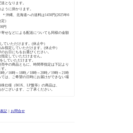
配送となります。
のように掛かります。
円 ＊沖縄、北海道への送料は1450円(2025年6
改定）
00円
り寄せなどによる配送についても同様の金額
していただけます。(休止中）
のみ指定していただけます。(休止中）
降のお日にちをお選びください。
は指定していただけません。
定をしていただけます。
発売中の商品ともに、時間帯指定は下記より
ます。
6時／16時～18時／18時～20時／19時～21時
っては、ご希望の日時にお届けができない場
。
殊仕様（BOX、LP盤等）の商品は、
合がございます、ご了承ください。
表記
｜
お問合せ