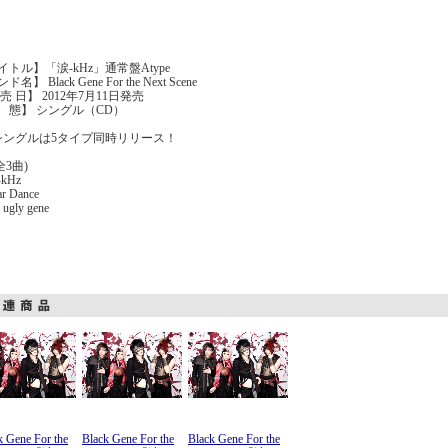
イトル】「涙-kHz」通常盤Atype
名】 Black Gene For the Next Scene
売 日】 2012年7月11日発売
 態】 シングル（CD）
dシングルは5タイプ同時リリース！
全3曲)
-kHz
ar Dance
 ugly gene
k Gene For the
Black Gene For the
Black Gene For the