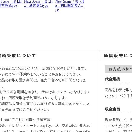
t Scene「涙-kH
Next Scene「涙-kH
Next Scene「涙-kH
通常盤Btype
z」通常盤Ctype
z」初回限定盤Aty
pe
fiveStarsにご来店いただき、店頭にてお渡しいたします。
レジにてWEB予約をしていることをお伝えください。
代金引換
商品のお取り置き期間は、発売日含めて10日間となりま
す。
商品をお受け取
(お取り置き期間を過ぎたご予約はキャンセルとなります)
ださい。 代引手
なお、店頭受取は予約商品のみになります。
新譜商品入荷後の商品はお取り置きは基本できません。入
現金書留
荷日先日までにご予約ください。
⚪︎店頭にてご利用可能な決済方法
現金書留にて、先に
現金、クレジットカート、PayPay、iD、交通系IC、楽天Ed
っていただく際
y、WAON、nanaco、QUICPay、d払い、auPAY、RakutenPa
ください。 商