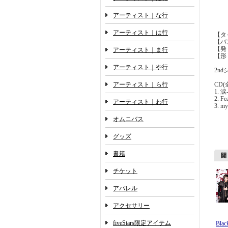
アーティスト｜な行
アーティスト｜は行
【タ
【バンド
【発 
アーティスト｜ま行
【形
アーティスト｜や行
2n
アーティスト｜ら行
CD(
1. 涙
2. Fe
アーティスト｜わ行
3. my
オムニバス
グッズ
書籍
チケット
アパレル
アクセサリー
fiveStars限定アイテム
Blac