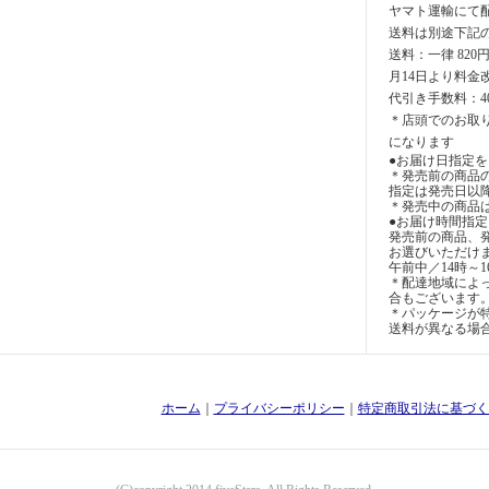
ヤマト運輸にて
送料は別途下記
送料：一律 820
月14日より料金
代引き手数料：4
＊店頭でのお取
になります
●お届け日指定を
＊発売前の商品
指定は発売日以
＊発売中の商品
●お届け時間指
発売前の商品、
お選びいただけ
午前中／14時～1
＊配達地域によ
合もございます
＊パッケージが特
送料が異なる場
ホーム
｜
プライバシーポリシー
｜
特定商取引法に基づく