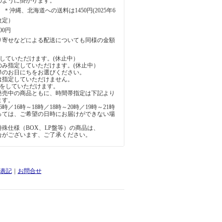
のように掛かります。
円 ＊沖縄、北海道への送料は1450円(2025年6
改定）
00円
り寄せなどによる配送についても同様の金額
していただけます。(休止中）
のみ指定していただけます。(休止中）
降のお日にちをお選びください。
は指定していただけません。
定をしていただけます。
発売中の商品ともに、時間帯指定は下記より
ます。
6時／16時～18時／18時～20時／19時～21時
っては、ご希望の日時にお届けができない場
。
殊仕様（BOX、LP盤等）の商品は、
合がございます、ご了承ください。
表記
｜
お問合せ