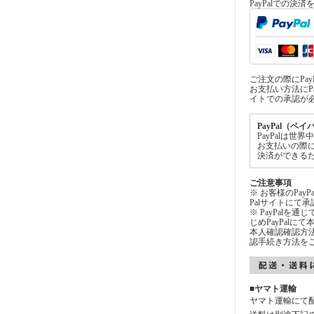
PayPalでの決
ご注文の際にPa
お支払い方法にPa
イトでの承認が
PayPal（ペ
PayPalは
お支払いの際
決済ができる
ご注意事項
※ お客様のPay
Palサイトにて
※ PayPalを
じめPayPal
本人確認確認方法
認手続き方法を
■ヤマト運輸
ヤマト運輸にて