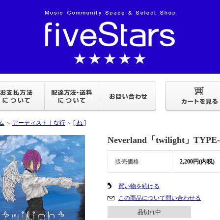
ム
アーティスト｜な行
[ ね ]
＞
＞
Neverland「twilight」TYPE
販売価格
2,200円(内税)
買い物を続ける
この商品について問い合わせる
品切れ中