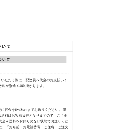
りいただく際に、配達員へ代金のお支払いく
数料が別途￥400 掛かります。
代金をfiveStarsまでお送りください。 送
の送料はお客様負担となりますので、ご了承
品代金＋送料をお釣りのない状態でお送りくだ
中に、「お名前・お電話番号・ご住所・ご注文