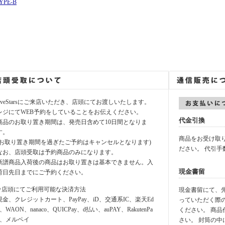
YPE-B
fiveStarsにご来店いただき、店頭にてお渡しいたします。
レジにてWEB予約をしていることをお伝えください。
代金引換
商品のお取り置き期間は、発売日含めて10日間となりま
す。
商品をお受け取
(お取り置き期間を過ぎたご予約はキャンセルとなります)
ださい。 代引手
なお、店頭受取は予約商品のみになります。
新譜商品入荷後の商品はお取り置きは基本できません。入
現金書留
荷日先日までにご予約ください。
⚪︎店頭にてご利用可能な決済方法
現金書留にて、先に
現金、クレジットカート、PayPay、iD、交通系IC、楽天Ed
っていただく際
y、WAON、nanaco、QUICPay、d払い、auPAY、RakutenPa
ください。 商
y、メルペイ
さい。 封筒の