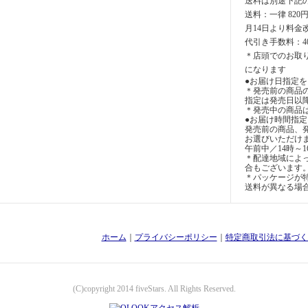
送料は別途下記
送料：一律 820
月14日より料金
代引き手数料：4
＊店頭でのお取
になります
●お届け日指定を
＊発売前の商品
指定は発売日以
＊発売中の商品
●お届け時間指
発売前の商品、
お選びいただけ
午前中／14時～1
＊配達地域によ
合もございます
＊パッケージが特
送料が異なる場
ホーム
｜
プライバシーポリシー
｜
特定商取引法に基づく
(C)copyright 2014 fiveStars. All Rights Reserved.