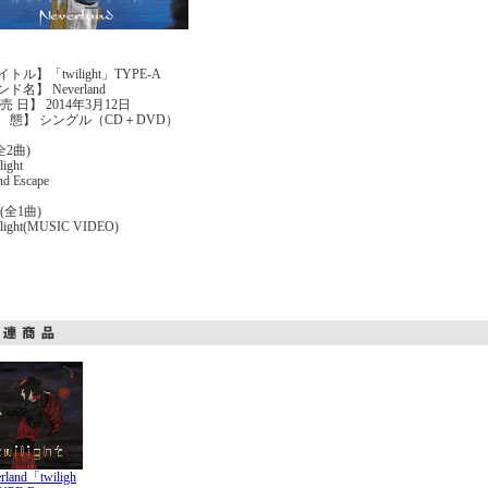
トル】「twilight」TYPE-A
ド名】 Neverland
売 日】 2014年3月12日
 態】 シングル（CD＋DVD）
全2曲)
light
nd Escape
(全1曲)
wilight(MUSIC VIDEO)
rland「twiligh