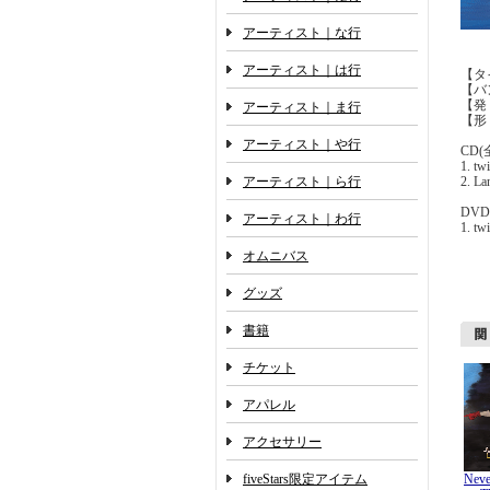
アーティスト｜な行
アーティスト｜は行
【タイ
【バン
【発 
アーティスト｜ま行
【形
アーティスト｜や行
CD(
1. twi
アーティスト｜ら行
2. La
DVD
アーティスト｜わ行
1. t
オムニバス
グッズ
書籍
チケット
アパレル
アクセサリー
fiveStars限定アイテム
Neve