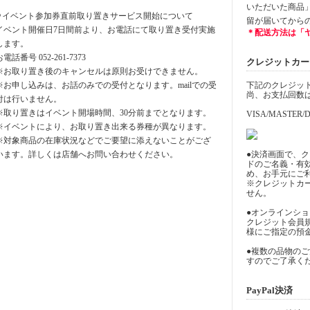
いただいた商品
⚪︎イベント参加券直前取り置きサービス開始について
留が届いてから
イベント開催日7日間前より、お電話にて取り置き受付実施
＊配送方法は「
します。
お電話番号 052-261-7373
クレジットカード決
※お取り置き後のキャンセルは原則お受けできません。
※お申し込みは、お話のみでの受付となります。mailでの受
下記のクレジッ
尚、お支払回数
付は行いません。
※取り置きはイベント開場時間、30分前までとなります。
VISA/MASTER/D
※イベントにより、お取り置き出来る券種が異なります。
※対象商品の在庫状況などでご要望に添えないことがござ
います。詳しくは店舗へお問い合わせください。
●決済画面で、
ドのご名義・有
め、お手元にご
※クレジットカ
せん。
●オンラインシ
クレジット会員
様にご指定の預
●複数の品物の
すのでご了承く
PayPal決済