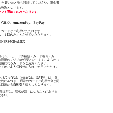
」を 書いたメモも同封してください。現金書
の発送となります。
ヤマト運輸」のみとなります。
済、AmazonPay、PayPay
トカードがご利用いただけます。
は「１回のみ」とさせていただきます。
INERS/JCB/AMEX
クレジットカードの種類・カード番号・カー
効期限の ご入力が必要となります。あらかじ
利用になるカードをご用意ください。
ードはご本人様以外の方はご使用いただけま
ョッピング代金（商品代金、送料等）は、各
規約に基づき、 通常のカードご利用代金と同
金口座から自動引き落としとなります。
ご注文時は、請求が別々になることがありま
ださい。