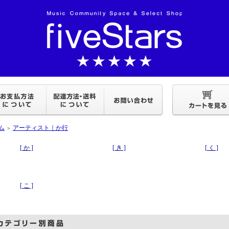
ム
アーティスト｜か行
＞
[ か ]
[ き ]
[ く ]
[ こ ]